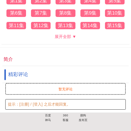
第1集
第2集
第3集
第4集
第5集
第6集
第7集
第8集
第9集
第10集
第11集
第12集
第13集
第14集
第15集
展开全部 ▼
简介
精彩评论
暂无评论
提示：
[注册]
/
[登入]
之后才能回复。
百度
360
搜狗
神马
客服
发布页