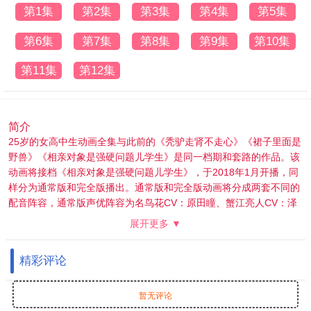
第1集
第2集
第3集
第4集
第5集
第6集
第7集
第8集
第9集
第10集
第11集
第12集
简介
25岁的女高中生动画全集与此前的《秃驴走肾不走心》《裙子里面是
野兽》《相亲对象是强硬问题儿学生》是同一档期和套路的作品。该
动画将接档《相亲对象是强硬问题儿学生》，于2018年1月开播，同
样分为通常版和完全版播出。通常版和完全版动画将分成两套不同的
配音阵容，通常版声优阵容为名鸟花CV：原田瞳、蟹江亮人CV：泽
城千春、相田直之CV：高冢智人；完全版声优阵容为名鸟花CV：和
展开更多 ▼
央桐香、蟹江亮人CV：森下京平、相田直之CV：古河彻人。25岁的
女高中生动画故事讲述了25岁的女主人公代替逃学的表妹上高中，并
精彩评论
在高中遇到了现在当上老师的原男同学的故事。
暂无评论