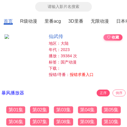
首页
R级动漫
里番acg
3D里番
无限动漫
日本
仙武传
♡ 收藏
地区：大陆
年代：2023
播放：39384 次
标签：国产动漫
下载：
报错/寻番：
报错求番入口
暴风播放器
正序
倒序
第01集
第02集
第03集
第04集
第05集
第06集
第07集
第08集
第09集
第10集