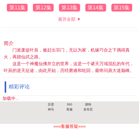
第11集
第12集
第13集
第14集
第15集
展开全部 ▼
简介
门派废徒叶辰，被赶出宗门，无以为家，机缘巧合之下偶得真
火，再踏仙武之路。
这是一个神魔仙佛并立的世界，这是一个诸天万域混乱的年代，
叶辰的逆天征途，由此开始，历经磨难和轮回，最终问鼎大道巅峰。
精彩评论
加载中...
百度
360
搜狗
神马
客服
发布页
===客服答疑===